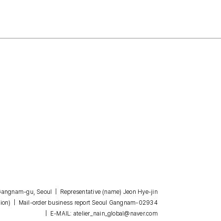
, Gangnam-gu, Seoul | Representative (name) Jeon Hye-jin
| Mail-order business report Seoul Gangnam-02934
ion)
| E-MAIL: atelier_nain_global@naver.com