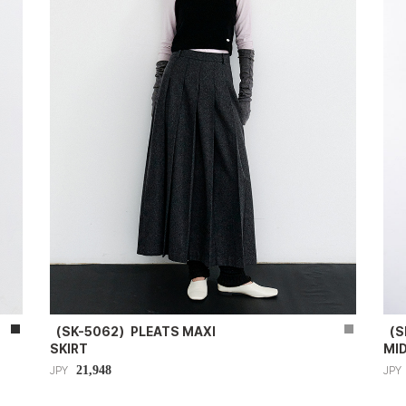
（SK-5062）PLEATS MAXI
（S
SKIRT
MID
21,948
JPY
JPY