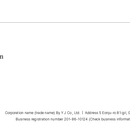
om
Corporation name (trade name) By Y J Co., Ltd. | Address 5 Eonju-ro 81-gil
Business registration number 201-86-10124
(Check business informat