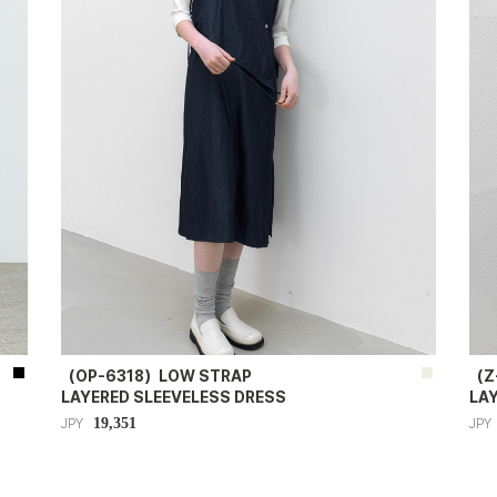
（OP-6318）LOW STRAP
（Z
LAYERED SLEEVELESS DRESS
LA
19,351
JPY
JPY