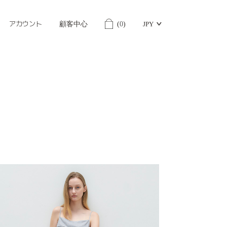
アカウント
顧客中心
(
0
)
JPY