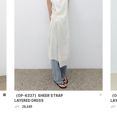
（OP-6337）SHEER STRAP
（O
LAYERED DRESS
LA
20,649
JPY
JPY