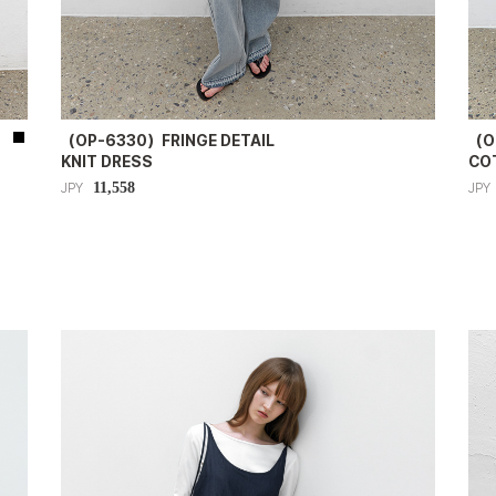
（OP-6330）FRINGE DETAIL
（O
KNIT DRESS
CO
11,558
JPY
JPY