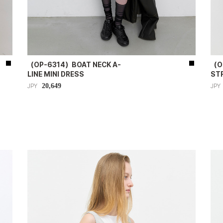
（OP-6314）BOAT NECK A-
（O
LINE MINI DRESS
ST
20,649
JPY
JPY