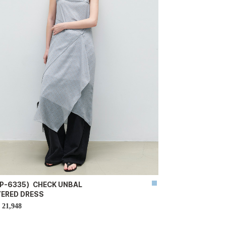
P-6335）CHECK UNBAL
YERED DRESS
21,948