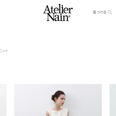
見つける
ニット