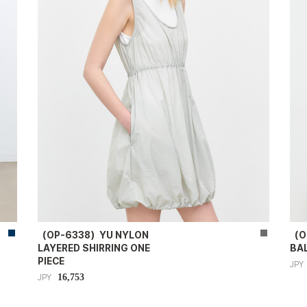
（OP-6338）YU NYLON
（O
LAYERED SHIRRING ONE
BA
PIECE
JPY
16,753
JPY