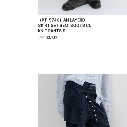
（PT-5740）AN LAYERD
SKIRT SET SEMI BOOTS CUT
KNIT PANTS S
12,727
JPY