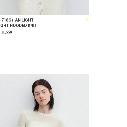
-7186）AN LIGHT
IGHT HOODED KNIT
11,558