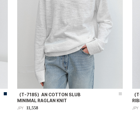
（T-7185）AN COTTON SLUB
（T
MINIMAL RAGLAN KNIT
RIB
11,558
JPY
JPY