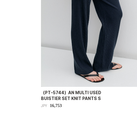
（PT-5744）AN MULTI USED
BUISTIER SET KNIT PANTS S
16,753
JPY