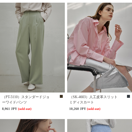
（PT-5110）スタンダードジョ
（SK-4603）人工皮革スリット
ーワイドパンツ
ミディスカート
8,961 JPY
(sold out)
10,260 JPY
(sold out)