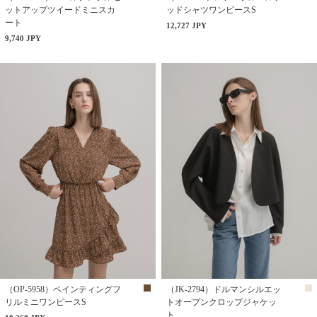
ットアップツイードミニスカ
ッドシャツワンピースS
ート
12,727 JPY
9,740 JPY
（OP-5958）ペインティングフ
（JK-2794）ドルマンシルエッ
リルミニワンピースS
トオープンクロップジャケッ
ト