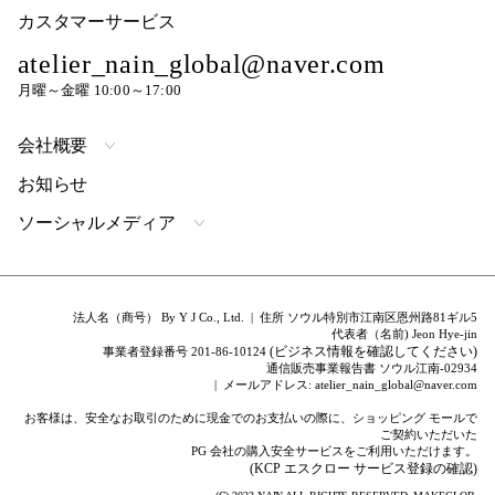
カスタマーサービス
atelier_nain_global@naver.com
月曜～金曜 10:00～17:00
会社概要
お知らせ
ソーシャルメディア
法人名（商号） By Y J Co., Ltd. | 住所 ソウル特別市江南区恩州路81ギル5
代表者（名前) Jeon Hye-jin
(ビジネス情報を確認してください)
事業者登録番号 201-86-10124
通信販売事業報告書 ソウル江南-02934
| メールアドレス: atelier_nain_global@naver.com
お客様は、安全なお取引のために現金でのお支払いの際に、ショッピング モールで
ご契約いただいた
PG 会社の購入安全サービスをご利用いただけます。
(KCP エスクロー サービス登録の確認)