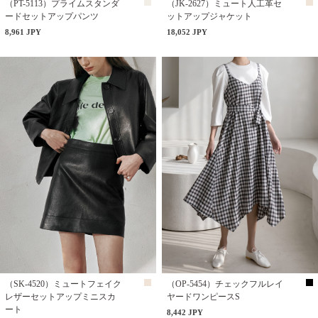
（PT-5113）プライムスタンダ
（JK-2627）ミュート人工革セ
ードセットアップパンツ
ットアップジャケット
8,961 JPY
18,052 JPY
（SK-4520）ミュートフェイク
（OP-5454）チェックフルレイ
レザーセットアップミニスカ
ヤードワンピースS
ート
8,442 JPY