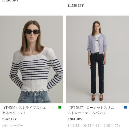
10,260 JPY
11,558 JPY
（T-6595）ストライプスクエ
（PT-5357）ローカットスリム
アネックニット
ストレートデニムパンツ
7,662 JPY
8,961 JPY
1次リオーダー
S(44-55)、M(55半-66)、L(66半-77)