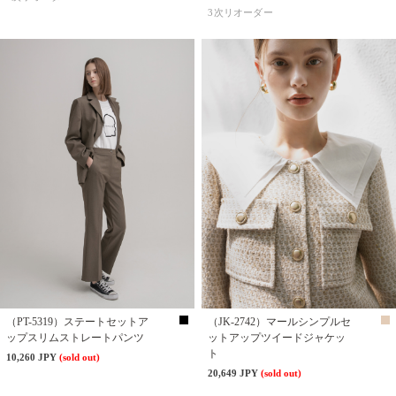
3次リオーダー
（PT-5319）ステートセットア
（JK-2742）マールシンプルセ
ップスリムストレートパンツ
ットアップツイードジャケッ
ト
10,260 JPY
(sold out)
20,649 JPY
(sold out)