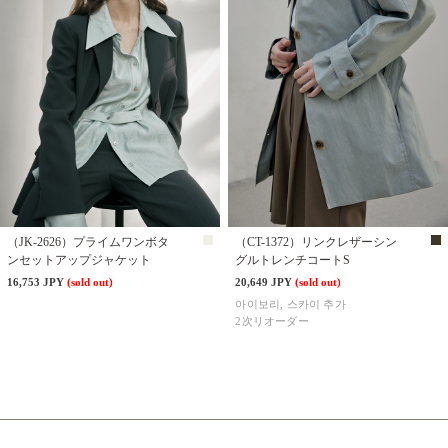
（JK-2626）プライムワンボタ
（CT-1372）リンクレザーシン
ンセットアップジャケット
グルトレンチコートS
16,753 JPY
(sold out)
20,649 JPY
(sold out)
아이보리, 스카이 추가
2次リオーダー