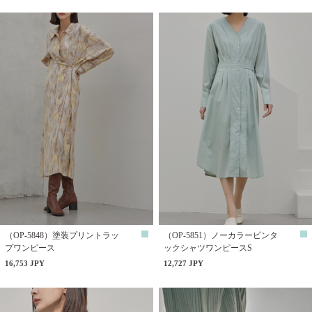
（OP-5848）塗装プリントラッ
（OP-5851）ノーカラーピンタ
プワンピース
ックシャツワンピースS
16,753 JPY
12,727 JPY