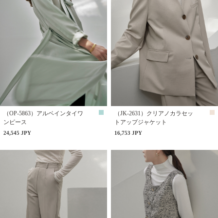
（OP-5863）アルベインタイワ
（JK-2631）クリアノカラセッ
ンピース
トアップジャケット
24,545 JPY
16,753 JPY