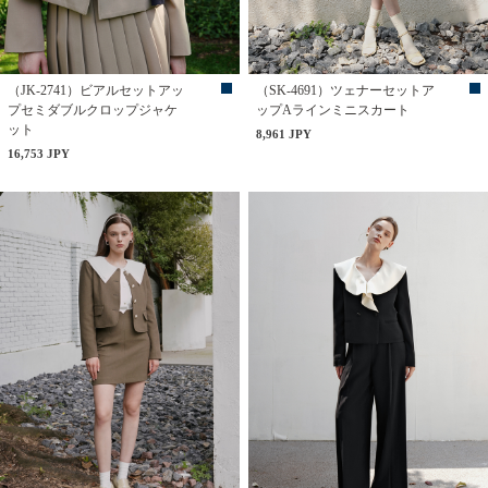
（JK-2741）ビアルセットアッ
（SK-4691）ツェナーセットア
プセミダブルクロップジャケ
ップAラインミニスカート
ット
8,961 JPY
16,753 JPY