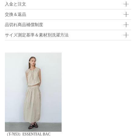
入金と注文
交換＆返品
品切れ商品補償制度
サイズ測定基準＆素材別洗濯方法
（T-7053）ESSENTIAL BAC