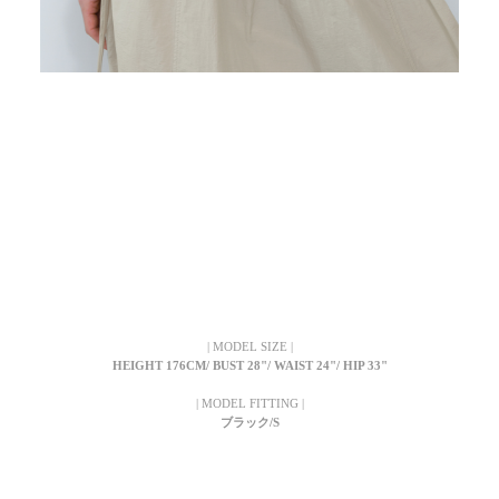
| MODEL SIZE |
HEIGHT 176CM/ BUST 28"/ WAIST 24"/ HIP 33"
| MODEL FITTING |
ブラック/S