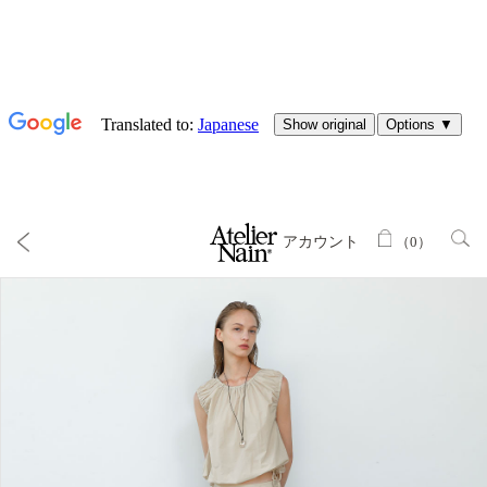
アカウント
（
0
）