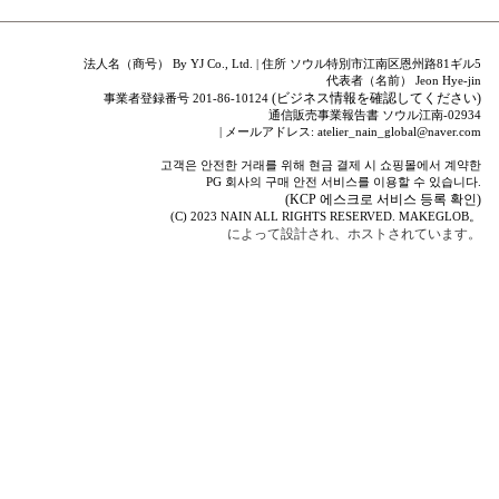
法人名（商号） By YJ Co., Ltd. | 住所 ソウル特別市江南区恩州路81ギル5
代表者（名前） Jeon Hye-jin
(ビジネス情報を確認してください)
事業者登録番号 201-86-10124
通信販売事業報告書 ソウル江南-02934
| メールアドレス: atelier_nain_global@naver.com
고객은 안전한 거래를 위해 현금 결제 시 쇼핑몰에서 계약한
PG 회사의 구매 안전 서비스를 이용할 수 있습니다.
(KCP 에스크로 서비스 등록 확인)
(C) 2023
NAIN
ALL RIGHTS RESERVED.
MAKEGLOB。
によって設計され、ホストされています。