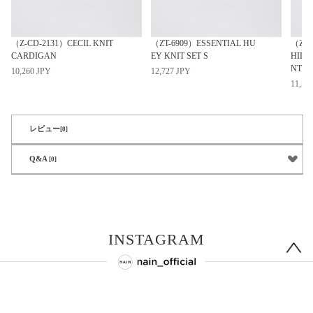
（Z-CD-2131）CECIL KNIT
（ZT-6909）ESSENTIAL HU
（Z-P
CARDIGAN
EY KNIT SET S
HILO
NTS
10,260 JPY
12,727 JPY
11,55
レビュー
[0]
Q&A
[0]
INSTAGRAM