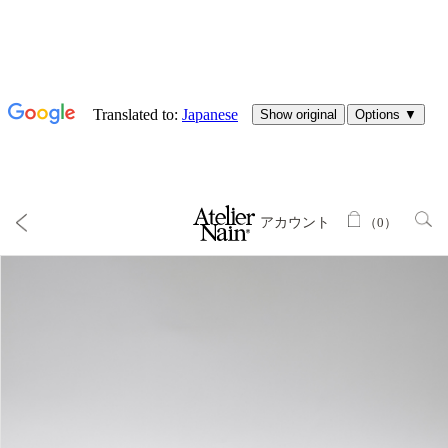
アカウント
（
0
）