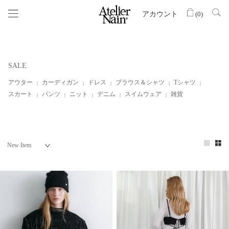
アカウント
(
0
)
SALE
アウター
カーディガン
ドレス
ブラウス＆シャツ
Tシャツ
スカート
パンツ
ニット
デニム
スイムウェア
雑貨