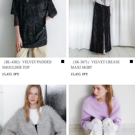
（BL-4382）VELVET PADDED
（SK-5071）VELVET CREASE
SHOULDER TOP
MAXI SKIRT
15,455 JPY
15,455 JPY