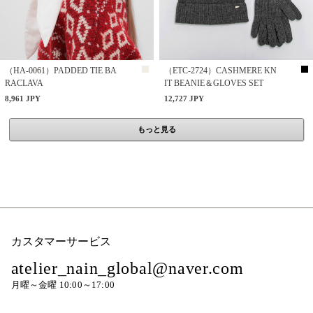
（HA-0061）PADDED TIE BA
（ETC-2724）CASHMERE KN
RACLAVA
IT BEANIE＆GLOVES SET
8,961 JPY
12,727 JPY
もっと見る
カスタマーサービス
atelier_nain_global@naver.com
月曜～金曜 10:00～17:00