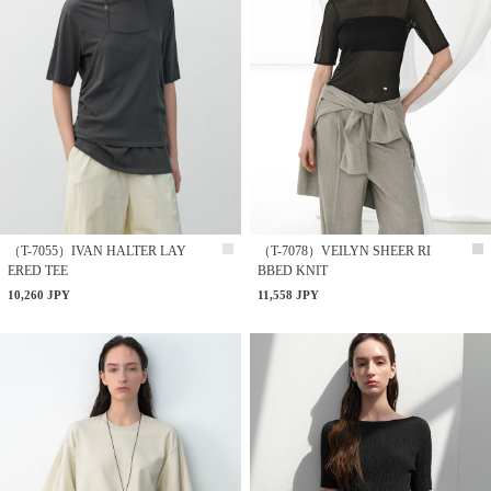
（T-7055）IVAN HALTER LAY
（T-7078）VEILYN SHEER RI
ERED TEE
BBED KNIT
10,260 JPY
11,558 JPY