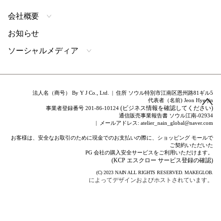
会社概要
お知らせ
ソーシャルメディア
法人名（商号） By Y J Co., Ltd. | 住所 ソウル特別市江南区恩州路81ギル5
代表者（名前) Jeon Hye-jin
(ビジネス情報を確認してください)
事業者登録番号 201-86-10124
通信販売事業報告書 ソウル江南-02934
| メールアドレス: atelier_nain_global@naver.com
お客様は、安全なお取引のために現金でのお支払いの際に、ショッピング モールで
ご契約いただいた
PG 会社の購入安全サービスをご利用いただけます。
(KCP エスクロー サービス登録の確認)
(C) 2023
NAIN
ALL RIGHTS RESERVED.
MAKEGLOB.
によってデザインおよびホストされています。