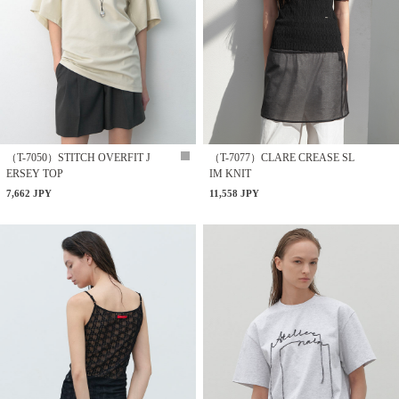
（T-7050）STITCH OVERFIT J
（T-7077）CLARE CREASE SL
ERSEY TOP
IM KNIT
7,662 JPY
11,558 JPY