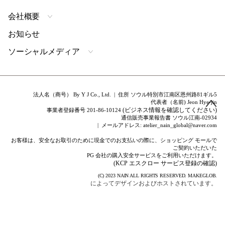
会社概要
お知らせ
ソーシャルメディア
法人名（商号） By Y J Co., Ltd. | 住所 ソウル特別市江南区恩州路81ギル5
代表者（名前) Jeon Hye-jin
(ビジネス情報を確認してください)
事業者登録番号 201-86-10124
通信販売事業報告書 ソウル江南-02934
| メールアドレス: atelier_nain_global@naver.com
お客様は、安全なお取引のために現金でのお支払いの際に、ショッピング モールで
ご契約いただいた
PG 会社の購入安全サービスをご利用いただけます。
(KCP エスクロー サービス登録の確認)
(C) 2023
NAIN
ALL RIGHTS RESERVED.
MAKEGLOB.
によってデザインおよびホストされています。