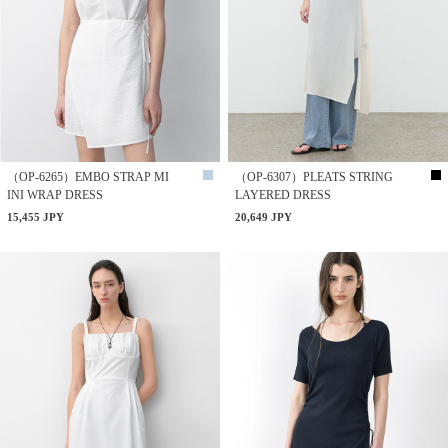
（OP-6265）EMBO STRAP MI
（OP-6307）PLEATS STRING
INI WRAP DRESS
LAYERED DRESS
15,455 JPY
20,649 JPY