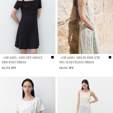
（OP-6263）ONE OFF SHOUL
（OP-6269）MELIN SIDE STR
DER KNIT DRESS
ING SLEEVELESS DRESS
16,753 JPY
19,351 JPY