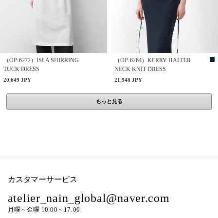
（OP-6272）ISLA SHIRRING
（OP-6264）KERRY HALTER
TUCK DRESS
NECK KNIT DRESS
20,649 JPY
21,948 JPY
もっと見る
カスタマーサービス
atelier_nain_global@naver.com
月曜～金曜 10:00～17:00