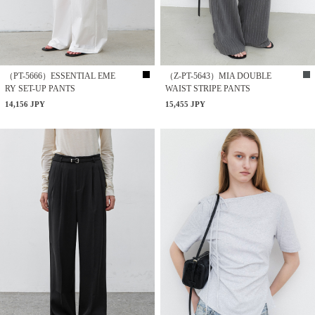
（PT-5666）ESSENTIAL EME
（Z-PT-5643）MIA DOUBLE
RY SET-UP PANTS
WAIST STRIPE PANTS
14,156 JPY
15,455 JPY