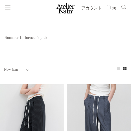
アカウント
(
0
)
Summer Influencer's pick