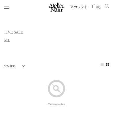
アカウント
(
0
)
TIME SALE
ALL
There are no data.