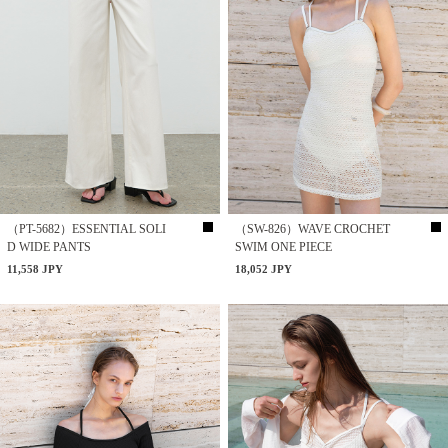
（PT-5682）ESSENTIAL SOLI
（SW-826）WAVE CROCHET
D WIDE PANTS
SWIM ONE PIECE
11,558 JPY
18,052 JPY