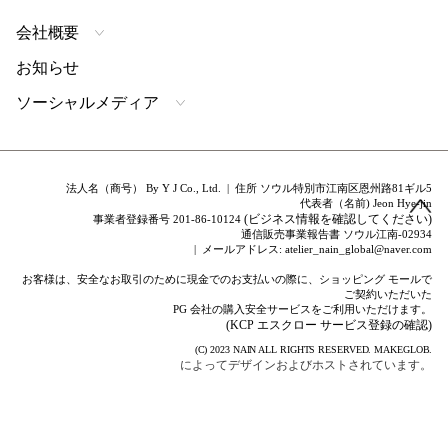
会社概要
お知らせ
ソーシャルメディア
法人名（商号） By Y J Co., Ltd. | 住所 ソウル特別市江南区恩州路81ギル5
代表者（名前) Jeon Hye-jin
(ビジネス情報を確認してください)
事業者登録番号 201-86-10124
通信販売事業報告書 ソウル江南-02934
| メールアドレス: atelier_nain_global@naver.com
お客様は、安全なお取引のために現金でのお支払いの際に、ショッピング モールで
ご契約いただいた
PG 会社の購入安全サービスをご利用いただけます。
(KCP エスクロー サービス登録の確認)
(C) 2023
NAIN
ALL RIGHTS RESERVED.
MAKEGLOB.
によってデザインおよびホストされています。