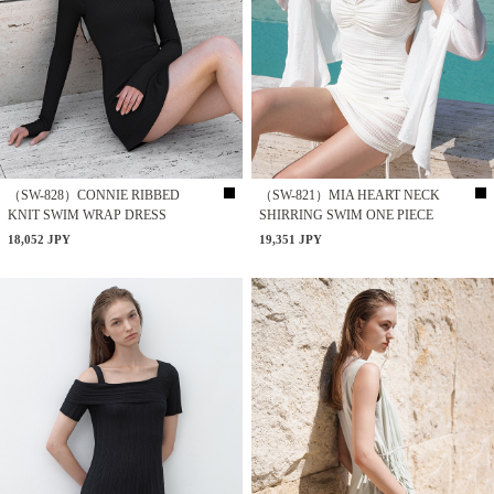
（SW-828）CONNIE RIBBED
（SW-821）MIA HEART NECK
KNIT SWIM WRAP DRESS
SHIRRING SWIM ONE PIECE
18,052 JPY
19,351 JPY