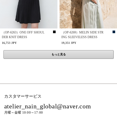
（OP-6263）ONE OFF SHOUL
（OP-6269）MELIN SIDE STR
DER KNIT DRESS
ING SLEEVELESS DRESS
16,753 JPY
19,351 JPY
もっと見る
カスタマーサービス
atelier_nain_global@naver.com
月曜～金曜 10:00～17:00