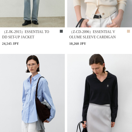
（Z-JK-2915）ESSENTIAL TO
（Z-CD-2096）ESSENTIAL V
DD SET-UP JACKET
OLUME SLEEVE CARDIGAN
24,545 JPY
10,260 JPY