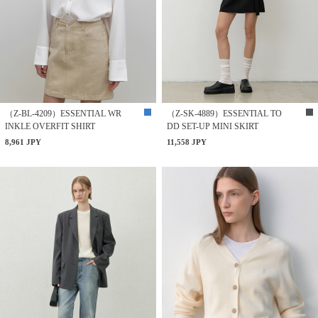
（Z-BL-4209）ESSENTIAL WR
（Z-SK-4889）ESSENTIAL TO
INKLE OVERFIT SHIRT
DD SET-UP MINI SKIRT
8,961 JPY
11,558 JPY