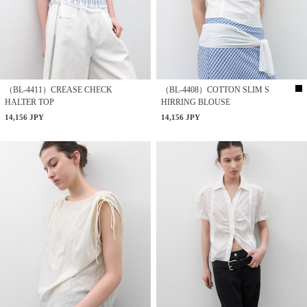
（BL-4411）CREASE CHECK
（BL-4408）COTTON SLIM S
HALTER TOP
HIRRING BLOUSE
14,156 JPY
14,156 JPY