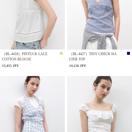
（BL-4418）PINTUCK LACE
（BL-4427）TINY CHECK HA
COTTON BLOUSE
LTER TOP
15,455 JPY
14,156 JPY