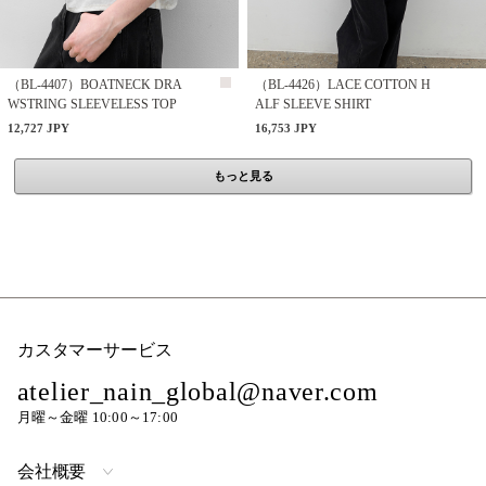
（BL-4407）BOATNECK DRA
（BL-4426）LACE COTTON H
WSTRING SLEEVELESS TOP
ALF SLEEVE SHIRT
12,727 JPY
16,753 JPY
もっと見る
カスタマーサービス
atelier_nain_global@naver.com
月曜～金曜 10:00～17:00
会社概要