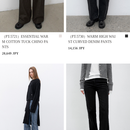
（PT-5721）ESSENTIAL WAR
（PT-5730）WARM HIGH WAI
M COTTON TUCK CHINO PA
ST CURVED DENIM PANTS
NTS
14,156 JPY
20,649 JPY