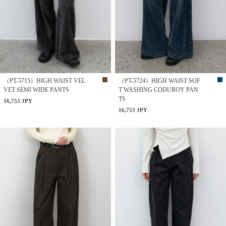
（PT-5715）HIGH WAIST VEL
（PT-5724）HIGH WAIST SOF
VET SEMI WIDE PANTS
T WASHING CODUROY PAN
TS
16,753 JPY
16,753 JPY