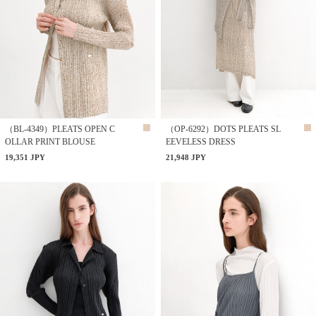
（BL-4349）PLEATS OPEN C
（OP-6292）DOTS PLEATS SL
OLLAR PRINT BLOUSE
EEVELESS DRESS
19,351 JPY
21,948 JPY