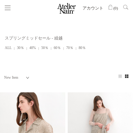
アカウント
(
0
)
スプリングミッドセール - 繰越
ALL
30％
40%
50％
60％
70％
80％