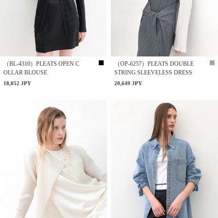
（BL-4310）PLEATS OPEN C
（OP-6257）PLEATS DOUBLE
OLLAR BLOUSE
STRING SLEEVELESS DRESS
18,052 JPY
20,649 JPY