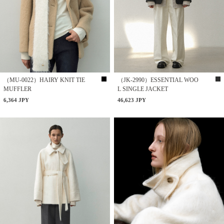
（MU-0022）HAIRY KNIT TIE
（JK-2990）ESSENTIAL WOO
MUFFLER
L SINGLE JACKET
6,364 JPY
46,623 JPY