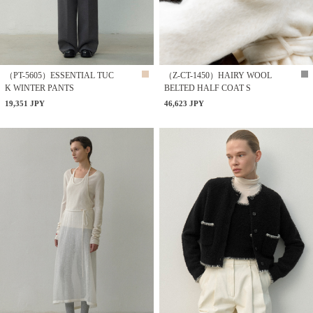
（PT-5605）ESSENTIAL TUC
（Z-CT-1450）HAIRY WOOL
K WINTER PANTS
BELTED HALF COAT S
19,351 JPY
46,623 JPY