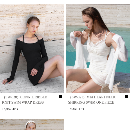
（SW-828）CONNIE RIBBED
（SW-821）MIA HEART NECK
KNIT SWIM WRAP DRESS
SHIRRING SWIM ONE PIECE
18,052 JPY
19,351 JPY