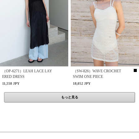
（OP-6271）LEAH LACE LAY
（SW-826）WAVE CROCHET
ERED DRESS
SWIM ONE PIECE
11,558 JPY
18,052 JPY
もっと見る