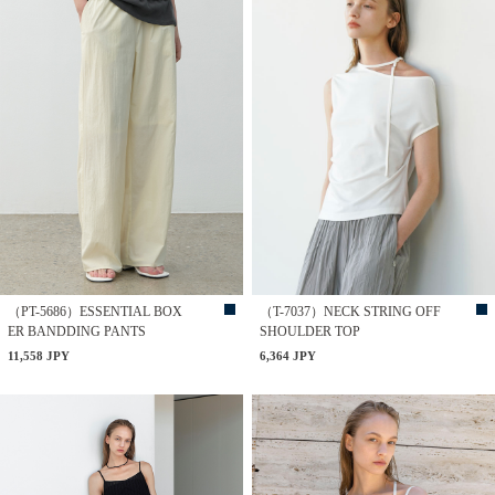
（PT-5686）ESSENTIAL BOX
（T-7037）NECK STRING OFF
ER BANDDING PANTS
SHOULDER TOP
11,558 JPY
6,364 JPY