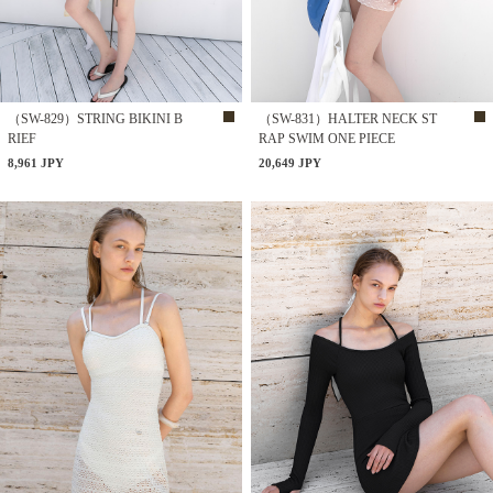
（SW-829）STRING BIKINI B
（SW-831）HALTER NECK ST
RIEF
RAP SWIM ONE PIECE
8,961 JPY
20,649 JPY