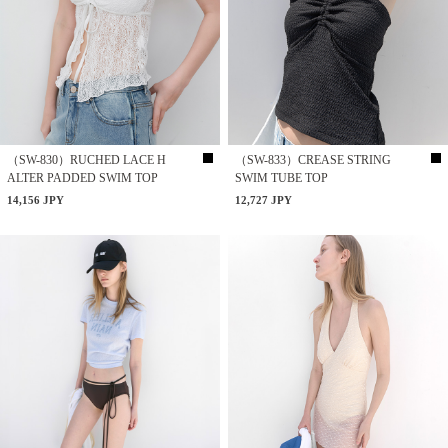
（SW-830）RUCHED LACE H
（SW-833）CREASE STRING
ALTER PADDED SWIM TOP
SWIM TUBE TOP
14,156 JPY
12,727 JPY