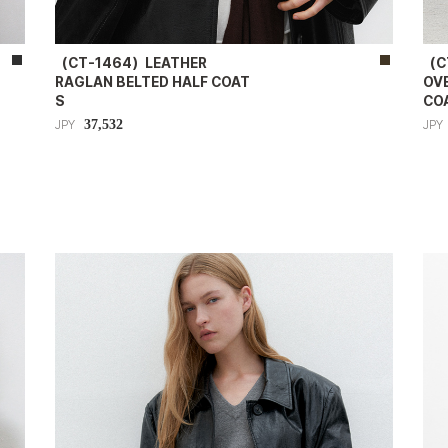
（CT-1464）LEATHER
（C
RAGLAN BELTED HALF COAT
OV
S
CO
37,532
JPY
JPY