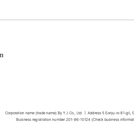
om
Corporation name (trade name) By Y J Co., Ltd. | Address 5 Eonju-ro 81-gil
Business registration number 201-86-10124
(Check business informat