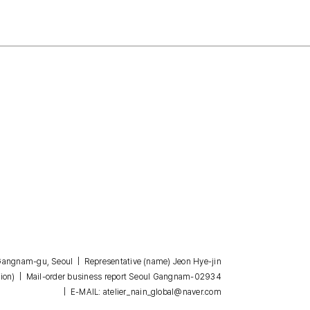
, Gangnam-gu, Seoul | Representative (name) Jeon Hye-jin
| Mail-order business report Seoul Gangnam-02934
ion)
| E-MAIL: atelier_nain_global@naver.com