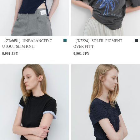
（ZT-6651）UNBALANCED C
（T-7224）SOLEIL PIGMENT
UTOUT SLIM KNIT
OVER FIT T
8,961 JPY
8,961 JPY