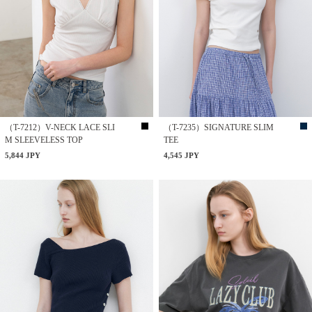
（T-7212）V-NECK LACE SLI
（T-7235）SIGNATURE SLIM
M SLEEVELESS TOP
TEE
5,844 JPY
4,545 JPY